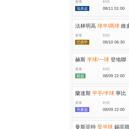
赛事
时间
08/11 01:00
瑞典超
法林明高
球半/两球
維
赛事
时间
08/10 06:30
巴西甲
赫斯
半球/一球
登地聯
赛事
时间
08/09 22:00
蘇超
蘭達斯
平手/半球
寧比
赛事
时间
08/09 22:00
丹麥超
曼斯菲特
受半球
錫菲