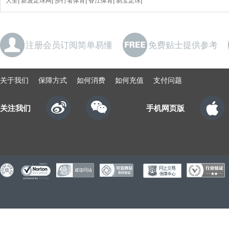
大全
|
新波足球网
|
步行者体育
|
香江体育
|
易宝足球
|
注册会员订阅简单易懂
免费贴士提供参考
关于我们
保障方式
如何消费
如何充值
支付问题
关注我们
手机网页版