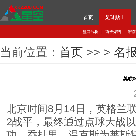
首页
足球贴士
盘口分析
|
前线爆料
|
赛前
当前位置：
首页
>> >
名
英联杯
北京时间8月14日，英格兰联
2战平，最终通过点球大战以5-4
功，乔杜里、温克斯为莱斯