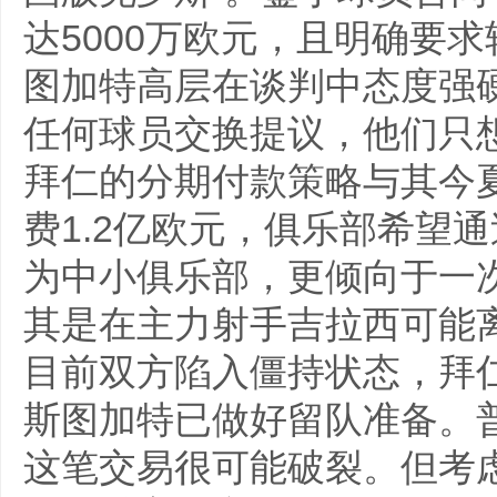
达5000万欧元，且明确要
图加特高层在谈判中态度强
任何球员交换提议，他们只想
拜仁的分期付款策略与其今
费1.2亿欧元，俱乐部希望
为中小俱乐部，更倾向于一
其是在主力射手吉拉西可能
目前双方陷入僵持状态，拜
斯图加特已做好留队准备。
这笔交易很可能破裂。但考