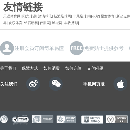
友情链接
天涯体育网
|
阳光球讯
|
滴滴球讯
|
新波足球网
|
非凡足球
|
帕菲尔
|
星空体育
|
新起点
界
|
欢乐体育
|
钻石硬料
|
伟胜网
|
球域网
|
丰收足球
|
注册会员订阅简单易懂
免费贴士提供参考
关于我们
保障方式
如何消费
如何充值
支付问题
关注我们
手机网页版